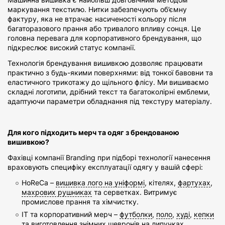
маркування текстилю. Нитки забезпечують об’ємну
фактуру, яка не втрачає насиченості кольору після
багаторазового прання або тривалого впливу сонця. Це
головна перевага для корпоративного брендування, що
підкреслює високий статус компанії.
Технологія брендування вишивкою дозволяє працювати
практично з будь-якими поверхнями: від тонкої бавовни та
еластичного трикотажу до щільного флісу. Ми вишиваємо
складні логотипи, дрібний текст та багатоколірні емблеми,
адаптуючи параметри обладнання під текстуру матеріалу.
Для кого підходить мерч та одяг з брендованою
вишивкою?
Фахівці компанії Branding при підборі технології нанесення
враховують специфіку експлуатації одягу у вашій сфері:
HoReCa –
вишивка лого на уніформі
, кітелях,
фартухах
,
махрових рушниках
та серветках. Витримує
промислове прання та хімчистку.
IT та корпоративний мерч –
футболки
,
поло
,
худі
,
кепки
та виготовлення знімних
шевронів
на липучках.