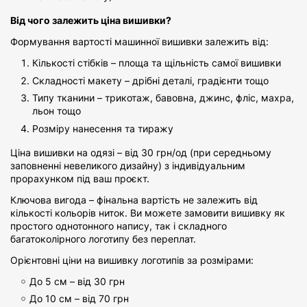
Від чого залежить ціна вишивки?
Формування вартості машинної вишивки залежить від:
Кількості стібків – площа та щільність самої вишивки
Складності макету – дрібні деталі, градієнти тощо
Типу тканини – трикотаж, бавовна, джинс, фліс, махра,
льон тощо
Розміру нанесення та тиражу
Ціна вишивки на одязі – від 30 грн/од (при середньому
заповненні невеликого дизайну) з індивідуальним
прорахунком під ваш проєкт.
Ключова вигода – фінальна вартість не залежить від
кількості кольорів ниток. Ви можете замовити вишивку як
простого однотонного напису, так і складного
багатоколірного логотипу без переплат.
Орієнтовні ціни на вишивку логотипів за розмірами:
До 5 см – від 30 грн
До 10 см – від 70 грн