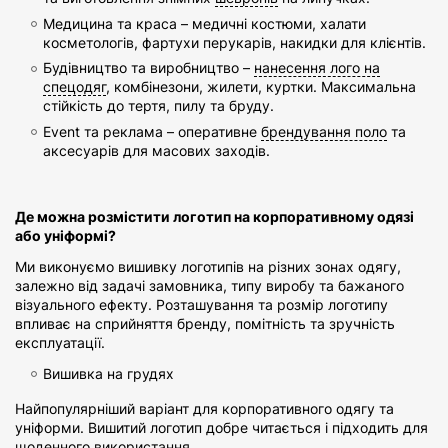
Медицина та краса – медичні костюми, халати
косметологів, фартухи перукарів, накидки для клієнтів.
Будівництво та виробництво –
нанесення лого на
спецодяг
, комбінезони, жилети, куртки. Максимальна
стійкість до тертя, пилу та бруду.
Event та реклама – оперативне
брендування поло
та
аксесуарів для масових заходів.
Де можна розмістити логотип на корпоративному одязі
або уніформі?
Ми виконуємо вишивку логотипів на різних зонах одягу,
залежно від задачі замовника, типу виробу та бажаного
візуального ефекту. Розташування та розмір логотипу
впливає на сприйняття бренду, помітність та зручність
експлуатації.
Вишивка на грудях
Найпопулярніший варіант для корпоративного одягу та
уніформи. Вишитий логотип добре читається і підходить для
щоденного використання