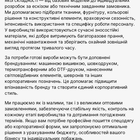
якої складності — від базових моделей до індивідуальних
розробок за ескізом або технічним завданням замовника.
Ми допомагаємо підібрати тканини, фурнітуру, кольорові
рішення та конструктивні елементи, враховуючи сезонність,
інтенсивність використання та специфіку роботи персоналу.
У виробництві використовуються сучасні зносостійкі
матеріали, які добре витримують багаторазове прання,
механічні навантаження та зберігають охайний зовнішній
вигляд протягом тривалого часу.
За потреби готові вироби можуть бути доповнені
брендуванням: машинною вишивкою, шовкодруком,
термотрансферним або DTF-друком, нанесенням
світловідбивних елементів, шевронів та інших
корпоративних позначень. Це допомагає підвищити
впізнаваність бренду та створити єдиний корпоративний
стиль.
Ми працюємо як із малими, так і з великими оптовими
замовленнями, забезпечуючи стабільну якість, контроль на
кожному етапі виробництва та дотримання погоджених
термінів. Якщо вам потрібне професійне пошиття спецодягу
або корпоративної форми, ми запропонуємо оптимальне
рішення з урахуванням бюджету, особливостей вашого
бізнесу та індивідуальних побажань.