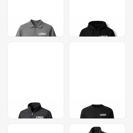
Поло
Худі
Фліски
Світшоти