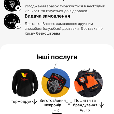
Узгоджений зразок тиражується в необхідній
кількості та готується до відправки.
Видача замовлення
Доставка Вашого замовлення зручним
способом (службою) доставки. Доставка по
Києву
безкоштовна
Інші послуги
Виготовлення
Пошиття та
Термодрук
шевронів
брендування
одягу